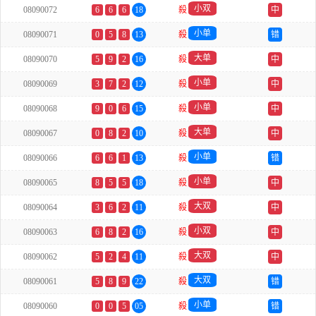
小双
08090072
6
6
6
18
殺
中
小单
08090071
0
5
8
13
殺
错
大单
08090070
5
9
2
16
殺
中
小单
08090069
3
7
2
12
殺
中
小单
08090068
9
0
6
15
殺
中
大单
08090067
0
8
2
10
殺
中
小单
08090066
6
6
1
13
殺
错
小单
08090065
8
5
5
18
殺
中
大双
08090064
3
6
2
11
殺
中
小双
08090063
6
8
2
16
殺
中
大双
08090062
5
2
4
11
殺
中
大双
08090061
5
8
9
22
殺
错
小单
08090060
0
0
5
05
殺
错