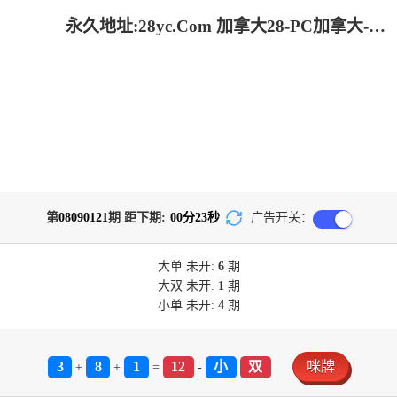
永久地址:28yc.Com 加拿大28-PC加拿大-加拿大pc预测结果走势|加拿大28预测开奖官网咪牌|加拿大预测28在线预测官网_专注研究!
第
08090121
期 距下期:
00
分
23
秒
广告开关：
大单
未开:
6
期
大双
未开:
1
期
小单
未开:
4
期
3
8
1
12
小
双
咪牌
+
+
=
-