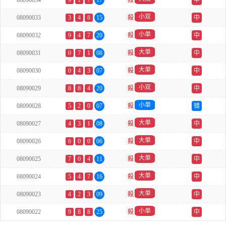
08090034
9
1
7
17
殺
中
小双
08090033
3
4
8
15
殺
中
小单
08090032
9
4
7
20
殺
中
大单
08090031
0
7
1
08
殺
中
大单
08090030
0
4
3
07
殺
中
小双
08090029
8
8
4
20
殺
中
小单
08090028
5
2
0
07
殺
错
大单
08090027
4
3
1
08
殺
中
大单
08090026
6
0
0
06
殺
中
大单
08090025
7
0
4
11
殺
中
大单
08090024
5
4
7
16
殺
中
大单
08090023
4
2
3
09
殺
中
小单
08090022
9
8
8
25
殺
中