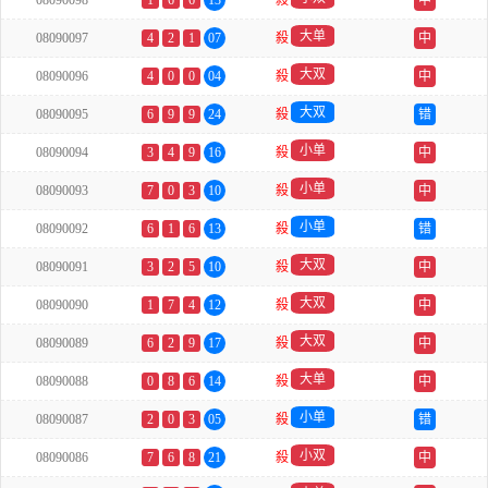
08090098
1
6
6
13
殺
中
大单
08090097
4
2
1
07
殺
中
大双
08090096
4
0
0
04
殺
中
大双
08090095
6
9
9
24
殺
错
小单
08090094
3
4
9
16
殺
中
小单
08090093
7
0
3
10
殺
中
小单
08090092
6
1
6
13
殺
错
大双
08090091
3
2
5
10
殺
中
大双
08090090
1
7
4
12
殺
中
大双
08090089
6
2
9
17
殺
中
大单
08090088
0
8
6
14
殺
中
小单
08090087
2
0
3
05
殺
错
小双
08090086
7
6
8
21
殺
中