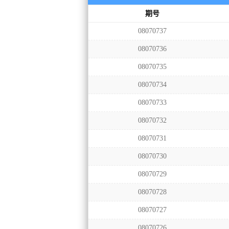
期号
08070737
08070736
08070735
08070734
08070733
08070732
08070731
08070730
08070729
08070728
08070727
08070726