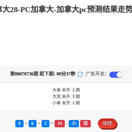
第
08070736
期 距下期:
00
分
37
秒
广告开关：
大单
未开:
2
期
大双
未开:
3
期
小单
未开:
1
期
8
+
0
+
2
=
10
-
小
双
咪牌