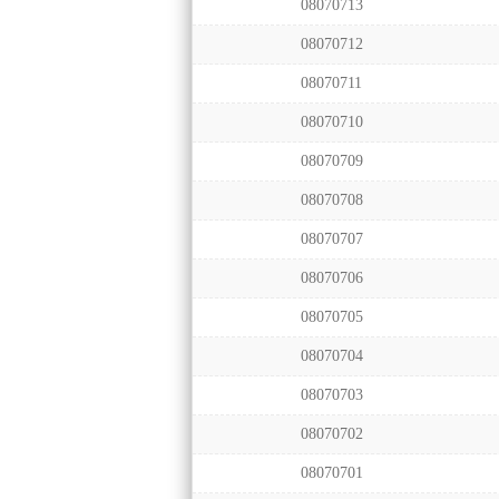
08070713
08070712
08070711
08070710
08070709
08070708
08070707
08070706
08070705
08070704
08070703
08070702
08070701