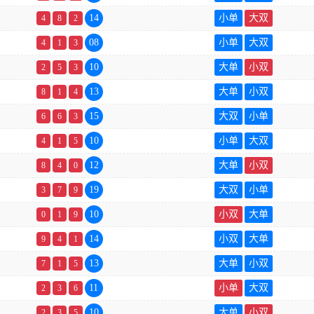
14
小单
大双
4
8
2
08
小单
大双
4
1
3
10
大单
小双
2
5
3
13
大单
小双
8
1
4
15
大双
小单
6
6
3
10
小单
大双
4
1
5
12
大单
小双
8
4
0
19
大双
小单
3
7
9
10
小双
大单
0
1
9
14
小双
大单
9
4
1
13
大单
小双
7
1
5
11
小单
大双
2
3
6
10
大单
小双
2
3
5