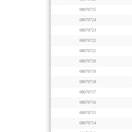
08070725
08070724
08070723
08070722
08070721
08070720
08070719
08070718
08070717
08070716
08070715
08070714