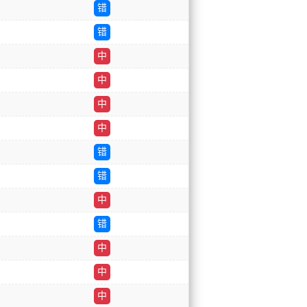
错
错
中
中
中
中
错
错
中
错
中
中
中