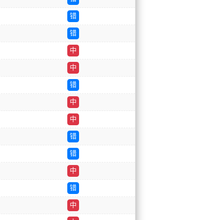
错
错
中
中
错
中
中
错
错
中
错
中