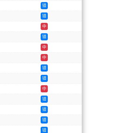
错
错
中
错
中
中
错
错
中
错
错
错
错