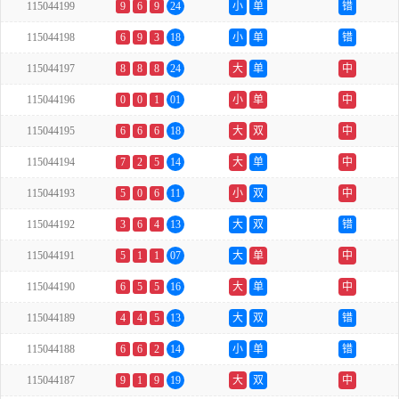
115044199
9
6
9
24
小
单
错
115044198
6
9
3
18
小
单
错
115044197
8
8
8
24
大
单
中
115044196
0
0
1
01
小
单
中
115044195
6
6
6
18
大
双
中
115044194
7
2
5
14
大
单
中
115044193
5
0
6
11
小
双
中
115044192
3
6
4
13
大
双
错
115044191
5
1
1
07
大
单
中
115044190
6
5
5
16
大
单
中
115044189
4
4
5
13
大
双
错
115044188
6
6
2
14
小
单
错
115044187
9
1
9
19
大
双
中