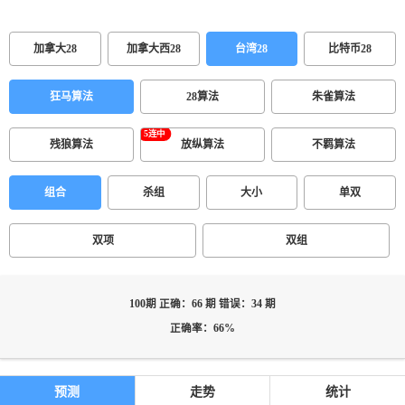
加拿大28
加拿大西28
台湾28
比特币28
狂马算法
28算法
朱雀算法
残狼算法
放纵算法
不羁算法
组合
杀组
大小
单双
双项
双组
100期 正确：66 期 错误：34 期
正确率：66%
预测
走势
统计