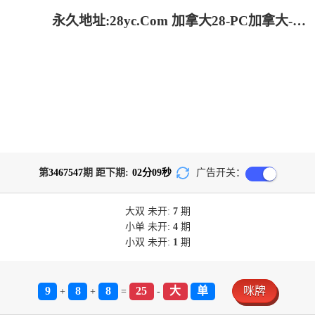
永久地址:28yc.Com 加拿大28-PC加拿大-加拿大pc预测结果走势|加拿大28预测开奖官网咪牌|加拿大预测28在线预测官网_专注研究!
第
3467547
期 距下期:
02
分
09
秒
广告开关：
大双
未开:
7
期
小单
未开:
4
期
小双
未开:
1
期
9
8
8
25
大
单
咪牌
+
+
=
-