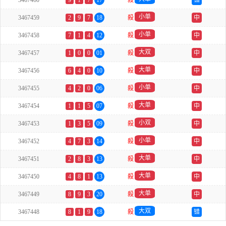
3467460
9
1
7
17
殺
错
小单
3467459
2
9
7
18
殺
中
小单
3467458
7
1
4
12
殺
中
大双
3467457
1
0
0
01
殺
中
大单
3467456
6
4
0
10
殺
中
小单
3467455
4
2
0
06
殺
中
大单
3467454
1
1
5
07
殺
中
小双
3467453
1
3
5
09
殺
中
小单
3467452
4
7
3
14
殺
中
大单
3467451
2
8
3
13
殺
中
大单
3467450
4
8
1
13
殺
中
大单
3467449
8
9
3
20
殺
中
大双
3467448
8
1
9
18
殺
错