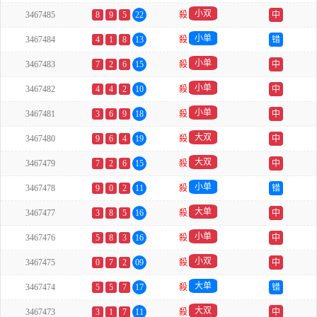
小双
3467485
8
9
5
22
殺
中
小单
3467484
4
1
8
13
殺
错
小单
3467483
7
2
6
15
殺
中
小单
3467482
4
4
2
10
殺
中
小单
3467481
3
6
9
18
殺
中
大双
3467480
9
6
4
19
殺
中
大双
3467479
7
2
6
15
殺
中
小单
3467478
9
0
2
11
殺
错
大单
3467477
3
8
5
16
殺
中
小单
3467476
5
8
3
16
殺
中
小双
3467475
0
7
2
09
殺
中
大单
3467474
5
5
7
17
殺
错
大双
3467473
3
1
7
11
殺
中